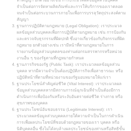
ทำสัญญา ยกตัวอย่างเช่น การประมวลผลข้อมูลส่วนบุคคล
จำเป็นต่อการจัดหาผลิตภัณฑ์และการให้บริการของเราตลอด
จนจำเป็นต่อกระบวนการภายในเพื่อการบรรลุวัตถุประสงค์ตาม
สัญญา
ฐานการปฏิบัติตามกฎหมาย (Legal Obligation): เราประมวล
ผลข้อมูลส่วนบุคคลเพื่อการปฏิบัติตามกฎหมาย เช่น การป้องกัน
และตรวจจับธุรกรรมที่ผิดปกติ ซึ่งอาจเกี่ยวข้องกับกิจกรรมที่ผิด
กฎหมาย ยกตัวอย่างเช่น เรามีหน้าที่ตามกฎหมายในการ
รายงานข้อมูลส่วนบุคคลของท่านต่อกรมสรรพากรหรือหน่วย
งานอื่น ๆ ของรัฐตามที่กฎหมายกำหนด
ฐานภารกิจของรัฐ (Public Task): เราประมวลผลข้อมูลส่วน
บุคคล หากมีความจำเป็นต้องปฏิบัติภารกิจเพื่อสาธารณะ หรือ
ปฏิบัติหน้าที่ตามที่หน่วยงานของรัฐมอบหมายให้แก่เรา
ฐานประโยชน์สำคัญต่อชีวิต (Vital Interest): เราประมวลผล
ข้อมูลส่วนบุคคลหากมีสถานการณ์ฉุกเฉินที่จำเป็นต้องมีการ
ดำเนินการเพื่อป้องกันหรือระงับอันตรายต่อชีวิต ร่างกาย หรือ
สุขภาพของบุคคล
ฐานประโยชน์อันชอบธรรม (Legitimate Interest): เรา
ประมวลผลข้อมูลส่วนบุคคลภายใต้ความจำเป็นในการดำเนิน
การเพื่อผลประโยชน์ที่ชอบด้วยกฎหมายของเรา บุคคล หรือ
นิติบุคคลอื่น ซึ่งไม่ได้ลบล้างผลประโยชน์ของท่านหรือสิทธิขั้น